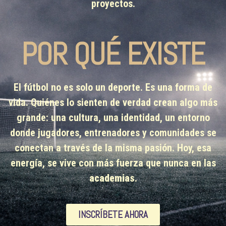
proyectos.
POR QUÉ EXISTE
El fútbol no es solo un deporte. Es una forma de
vida. Quiénes lo sienten de verdad crean algo más
grande: una cultura, una identidad, un entorno
donde jugadores, entrenadores y comunidades se
conectan a través de la misma pasión. Hoy, esa
energía, se vive con más fuerza que nunca en las
academias
.
INSCRÍBETE AHORA