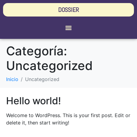
DOSSIER
Categoría:
Uncategorized
Inicio
Uncategorized
Hello world!
Welcome to WordPress. This is your first post. Edit or
delete it, then start writing!